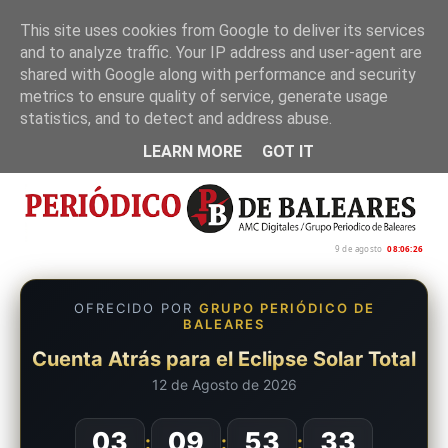
This site uses cookies from Google to deliver its services
and to analyze traffic. Your IP address and user-agent are
Inicio
Nosotros
Política de privacidad
shared with Google along with performance and security
metrics to ensure quality of service, generate usage
statistics, and to detect and address abuse.
LEARN MORE
GOT IT
9 de agosto
08:06:27
OFRECIDO POR
GRUPO PERIÓDICO DE
BALEARES
Cuenta Atrás para el Eclipse Solar Total
12 de Agosto de 2026
03
09
53
32
:
:
: