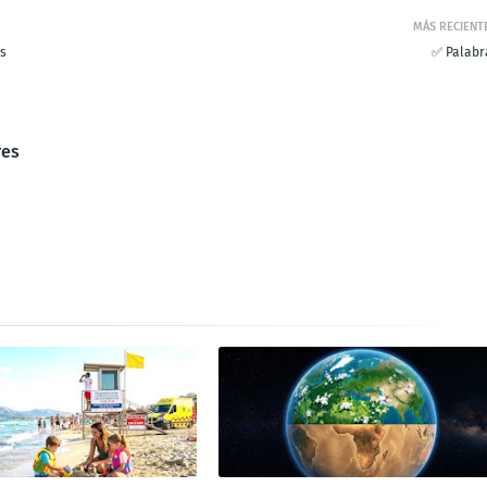
MÁS RECIENT
es
✅ Palabr
res