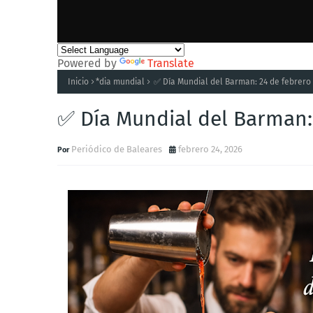
Powered by
Translate
Inicio
*dia mundial
✅ Día Mundial del Barman: 24 de febrero
✅ Día Mundial del Barman:
Periódico de Baleares
febrero 24, 2026