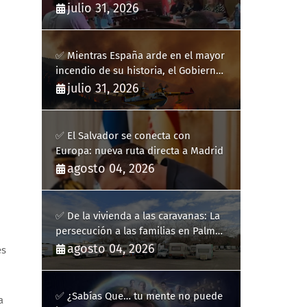
ha hecho estallar a Llucmajor
julio 31, 2026
✅ Mientras España arde en el mayor
incendio de su historia, el Gobierno
bloquea siete hidroaviones por
julio 31, 2026
"ahorrarse" dinero
✅ El Salvador se conecta con
Europa: nueva ruta directa a Madrid
agosto 04, 2026
✅ De la vivienda a las caravanas: La
persecución a las familias en Palma
y la complicidad de un fracaso
agosto 04, 2026
es
heredado
✅ ¿Sabías Que… tu mente no puede
a