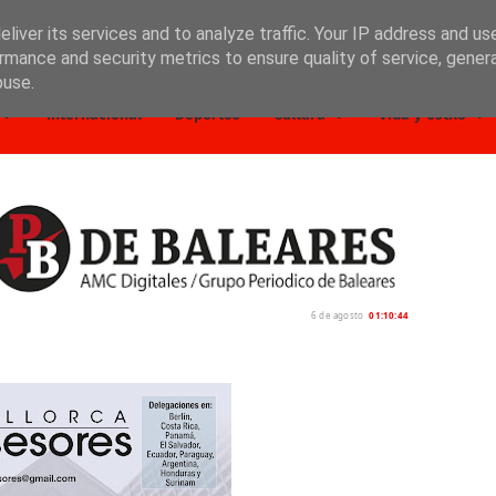
liver its services and to analyze traffic. Your IP address and us
rmance and security metrics to ensure quality of service, gene
buse.
Internacional
Deportes
Cultura
Vida y estilo
6 de agosto
01:10:46