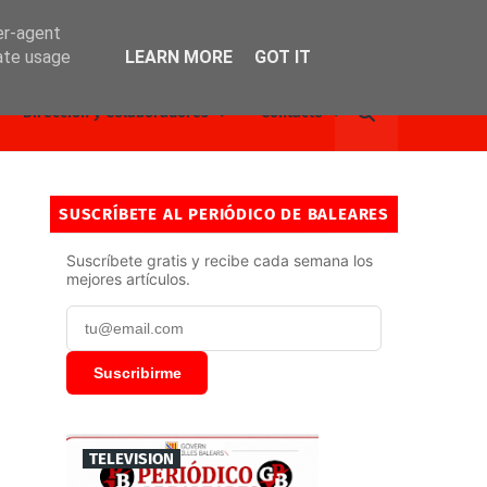
er-agent
rate usage
LEARN MORE
GOT IT
Dirección y Colaboradores
Contacto
SUSCRÍBETE AL PERIÓDICO DE BALEARES
Suscríbete gratis y recibe cada semana los
mejores artículos.
Suscribirme
TELEVISION