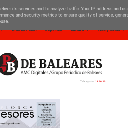
liver its services and to analyze traffic. Your IP address and us
rmance and security metrics to ensure quality of service, gene
buse.
Internacional
Deportes
Cultura
Vida y estilo
7 de agosto
11:50:21