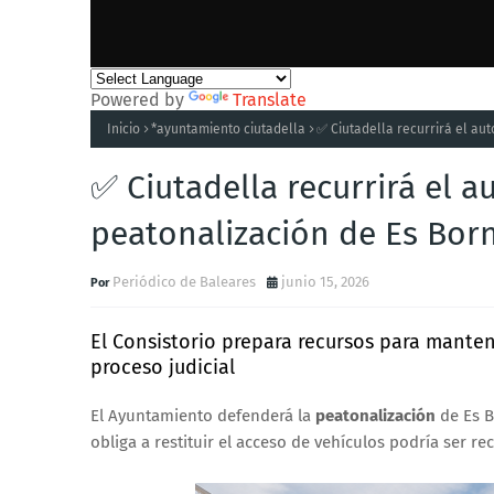
Powered by
Translate
Inicio
*ayuntamiento ciutadella
✅ Ciutadella recurrirá el au
✅ Ciutadella recurrirá el 
peatonalización de Es Bor
Periódico de Baleares
junio 15, 2026
El Consistorio prepara recursos para manten
proceso judicial
El Ayuntamiento defenderá la
peatonalización
de Es B
obliga a restituir el acceso de vehículos podría ser re