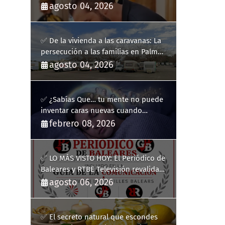
agosto 04, 2026
✅ De la vivienda a las caravanas: La
persecución a las familias en Palma
y la complicidad de un fracaso
agosto 04, 2026
heredado
✅ ¿Sabías Que… tu mente no puede
inventar caras nuevas cuando
sueñas?
febrero 08, 2026
✅ LO MÁS VISTO HOY: El Periódico de
Baleares y RTBE Televisión revalidan
más de cinco años en la Guía de la
agosto 06, 2026
Comunicación del Govern de les Illes
Balears
✅ El secreto natural que escondes