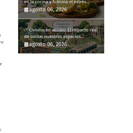
en la cocina y fulmina el estrés
diario
agosto 06, 2026
✅ Civismo en acción: El impacto real
a
de cuidar nuestros espacios
re
públicos
agosto 06, 2026
ue
s