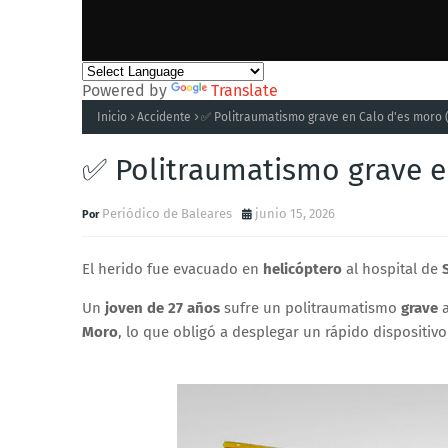
Powered by
Translate
Inicio
Accidente
✅ Politraumatismo grave en Calo d'es moro 
✅ Politraumatismo grave e
Periódico de Baleares
junio 15, 2026
El herido fue evacuado en
helicóptero
al hospital de
Un
joven de 27 años
sufre un politraumatismo
grave
a
Moro
, lo que obligó a desplegar un rápido dispositiv