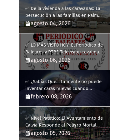
✅ De la vivienda a las caravanas: La
persecución a las familias en Palma
y la complicidad de un fracaso
agosto 04, 2026
heredado
✅ LO MÁS VISTO HOY: El Periódico de
Baleares y RTBE Televisión revalidan
más de cinco años en la Guía de la
agosto 06, 2026
Comunicación del Govern de les Illes
Balears
✅ ¿Sabías Que… tu mente no puede
inventar caras nuevas cuando
sueñas?
febrero 08, 2026
✅ Nivel Patético: El Ayuntamiento de
Calviá Responde al Peligro Mortal
con "Plastiquitos"
agosto 05, 2026