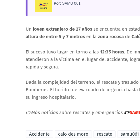
Por:
SAMU 061
Un
joven extranjero de 27 años
se encuentra en esta
altura de entre 5 y 7 metros
en la
zona rocosa
de
Cal
El suceso tuvo lugar en torno a las
12:35 horas
. De in
atendieron a la víctima en el lugar del accidente, log
rápida y segura.
Dada la complejidad del terreno, el rescate y traslad
Bomberos. El herido fue evacuado de urgencia hasta l
su ingreso hospitalario.
👉Más noticias sobre rescates y emergencias
👉
SAMU
Accidente
calo des moro
rescate
samu061