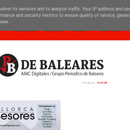
liver its services and to analyze traffic. Your IP address and us
rmance and security metrics to ensure quality of service, gene
buse.
Internacional
Deportes
Cultura
Vida y estilo
7 de agosto
18:19:10