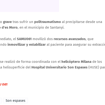
do
grave
tras sufrir un
politraumatismo
al precipitarse desde una
ó d'es Moro
, en el municipio de Santanyí.
mediato, el
SAMU061
movilizó dos
recursos avanzados
, que
rando
inmovilizar y estabilizar
al paciente para asegurar su extracc
o se realizó de forma coordinada con el
helicóptero Milana
de los
a helisuperficie del
Hospital Universitario Son Espases
(HUSE) pa
 061
Son espases