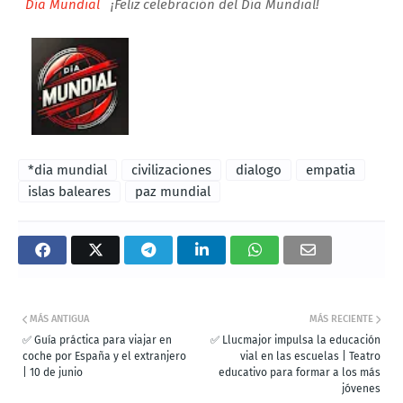
Día Mundial
¡Feliz celebración del Día Mundial!
*dia mundial
civilizaciones
dialogo
empatia
islas baleares
paz mundial
MÁS ANTIGUA
MÁS RECIENTE
✅ Guía práctica para viajar en
✅ Llucmajor impulsa la educación
coche por España y el extranjero
vial en las escuelas | Teatro
| 10 de junio
educativo para formar a los más
jóvenes