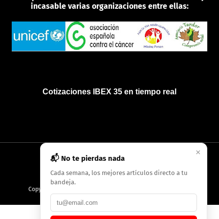
incasable varias organizaciones entre ellas:
Cotizaciones IBEX 35 en tiempo real
×
📬 No te pierdas nada
INICIO
QUIÉNES SOMOS
POLÍTICA DE PRIVACIDAD
Cada semana, los mejores artículos directo a tu
bandeja.
Copyright
2026
AMC Digitales / Grupo Periódico de Baleares