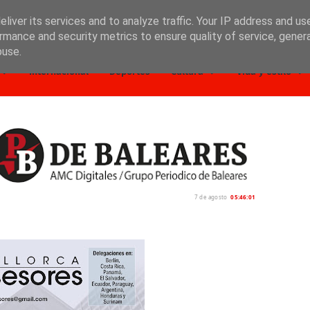
liver its services and to analyze traffic. Your IP address and us
rmance and security metrics to ensure quality of service, gene
buse.
Internacional
Deportes
Cultura
Vida y estilo
7 de agosto
05:46:02