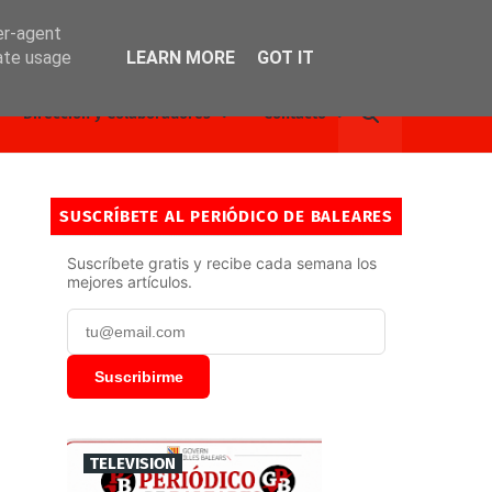
er-agent
rate usage
LEARN MORE
GOT IT
Dirección y Colaboradores
Contacto
SUSCRÍBETE AL PERIÓDICO DE BALEARES
Suscríbete gratis y recibe cada semana los
mejores artículos.
Suscribirme
TELEVISION