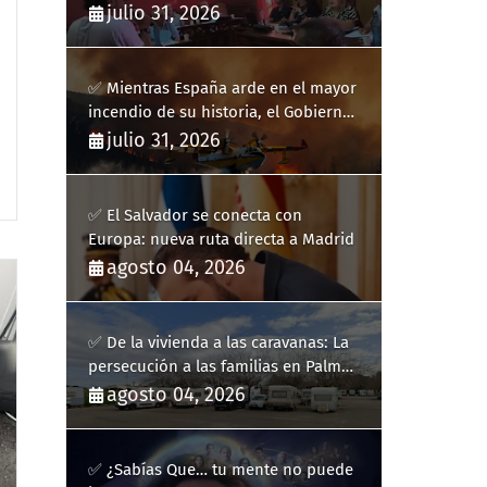
ha hecho estallar a Llucmajor
julio 31, 2026
✅ Mientras España arde en el mayor
incendio de su historia, el Gobierno
bloquea siete hidroaviones por
julio 31, 2026
"ahorrarse" dinero
✅ El Salvador se conecta con
Europa: nueva ruta directa a Madrid
agosto 04, 2026
✅ De la vivienda a las caravanas: La
persecución a las familias en Palma
y la complicidad de un fracaso
agosto 04, 2026
heredado
✅ ¿Sabías Que… tu mente no puede