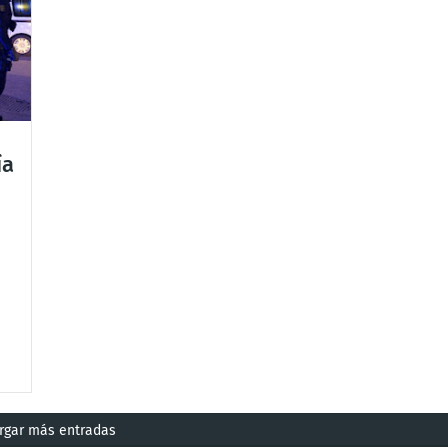
ía
rgar más entradas