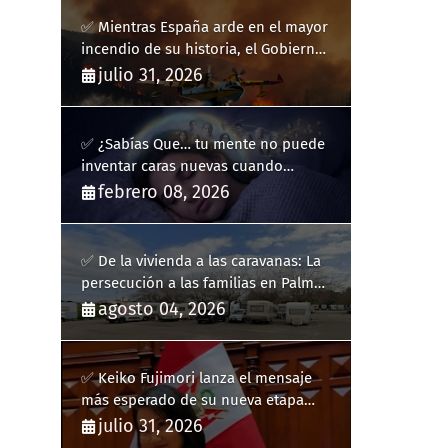
✅ Mientras España arde en el mayor
incendio de su historia, el Gobierno
bloquea siete hidroaviones por
julio 31, 2026
"ahorrarse" dinero
✅ ¿Sabías Que… tu mente no puede
inventar caras nuevas cuando
sueñas?
febrero 08, 2026
✅ De la vivienda a las caravanas: La
persecución a las familias en Palma
y la complicidad de un fracaso
agosto 04, 2026
heredado
✅ Keiko Fujimori lanza el mensaje
más esperado de su nueva etapa
como presidenta de Perú
julio 31, 2026