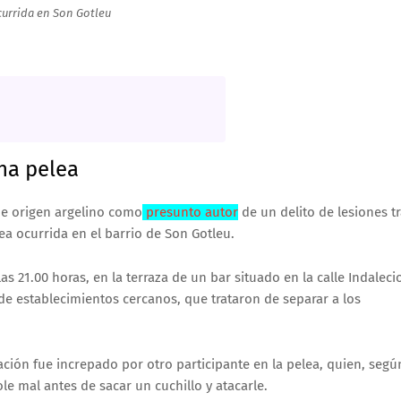
urrida en Son Gotleu
na pelea
de origen argelino como
presunto autor
de un delito de lesiones t
a ocurrida en el barrio de Son Gotleu.
las 21.00 horas, en la terraza de un bar situado en la calle Indaleci
s de establecimientos cercanos, que trataron de separar a los
ción fue increpado por otro participante en la pelea, quien, segú
le mal antes de sacar un cuchillo y atacarle.