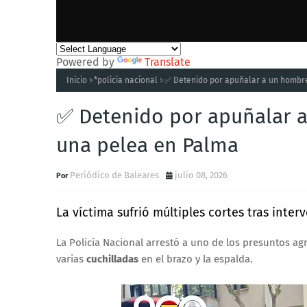
Powered by
Translate
Inicio
*policia nacional
✅ Detenido por apuñalar a un hombre
✅ Detenido por apuñalar a
una pelea en Palma
Periódico de Baleares
julio 08, 2026
La víctima sufrió múltiples cortes tras inte
La Policía Nacional arrestó a uno de los presuntos agr
varias
cuchilladas
en el brazo y la espalda.