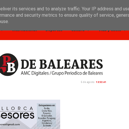
liver its services and to analyze traffic. Your IP address and us
rmance and security metrics to ensure quality of service, gene
buse.
Internacional
Deportes
Cultura
Vida y estilo
6 de agosto
13:53:42