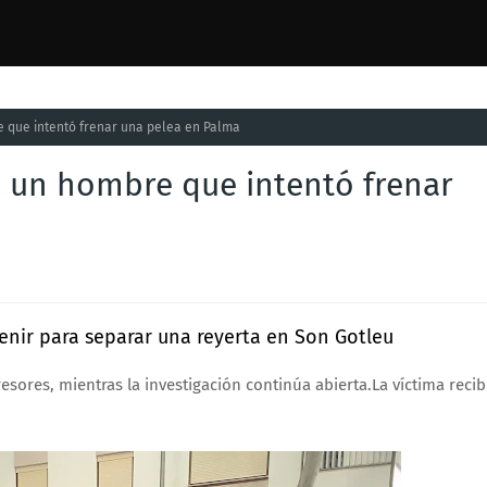
 que intentó frenar una pelea en Palma
 un hombre que intentó frenar
rvenir para separar una reyerta en Son Gotleu
esores, mientras la investigación continúa abierta.La víctima recib