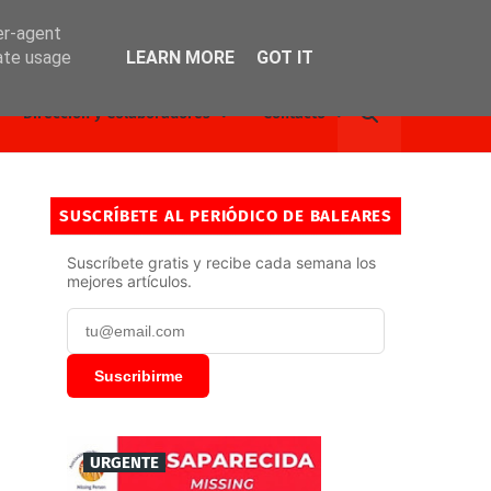
er-agent
rate usage
LEARN MORE
GOT IT
Dirección y Colaboradores
Contacto
SUSCRÍBETE AL PERIÓDICO DE BALEARES
Suscríbete gratis y recibe cada semana los
mejores artículos.
Suscribirme
URGENTE