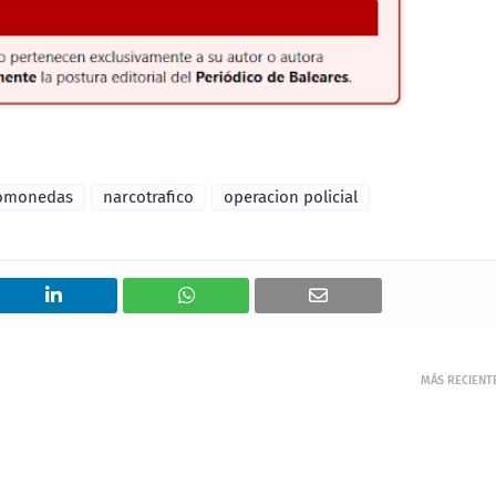
tomonedas
narcotrafico
operacion policial
MÁS RECIENT