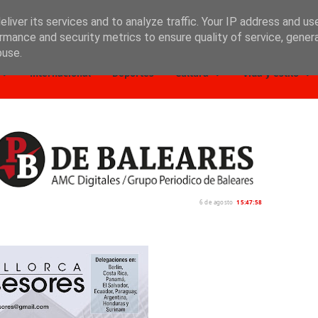
liver its services and to analyze traffic. Your IP address and us
rmance and security metrics to ensure quality of service, gene
buse.
Internacional
Deportes
Cultura
Vida y estilo
6 de agosto
15:47:59