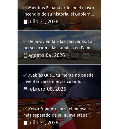
✅ Mientras España arde en el mayor
incendio de su historia, el Gobierno
bloquea siete hidroaviones por
julio 31, 2026
"ahorrarse" dinero
✅ De la vivienda a las caravanas: La
persecución a las familias en Palma
y la complicidad de un fracaso
agosto 04, 2026
heredado
✅ ¿Sabías Que… tu mente no puede
inventar caras nuevas cuando
sueñas?
febrero 08, 2026
✅ Keiko Fujimori lanza el mensaje
más esperado de su nueva etapa
como presidenta de Perú
julio 31, 2026