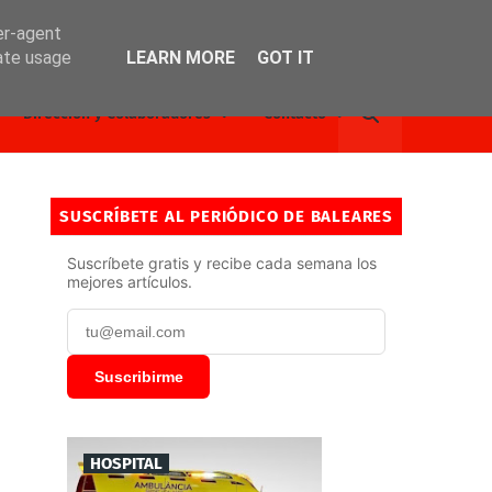
er-agent
rate usage
LEARN MORE
GOT IT
Dirección y Colaboradores
Contacto
SUSCRÍBETE AL PERIÓDICO DE BALEARES
Suscríbete gratis y recibe cada semana los
mejores artículos.
Suscribirme
HOSPITAL