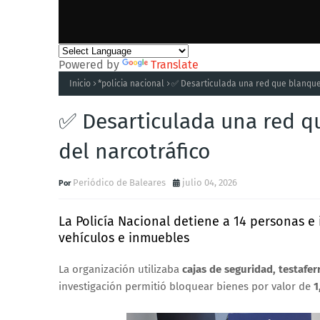
Powered by
Translate
Inicio
*policia nacional
✅ Desarticulada una red que blanque
✅ Desarticulada una red q
del narcotráfico
Periódico de Baleares
julio 04, 2026
La Policía Nacional detiene a 14 personas e 
vehículos e inmuebles
La organización utilizaba
cajas de seguridad, testafe
investigación permitió bloquear bienes por valor de
1