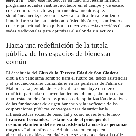
selectiva"
. Bajo este modelo, la entidad propietaria financia
programas sociales visibles, acotados en el tiempo y de escaso
coste en infraestructuras permanentes, mientras que,
simultáneamente, ejerce una severa política de saneamiento
inmobiliario sobre su patrimonio físico histórico, asumiendo el
coste reputacional de expulsar a colectivos desfavorecidos de sus
sedes tradicionales para optimizar el valor de sus activos.
Hacia una redefinición de la tutela
pública de los espacios de bienestar
común
El desahucio del
Club de la Tercera Edad de Son Cladera
dibuja un panorama sombrío para el futuro del tejido asistencial
y el asociacionismo comunitario en las periferias de Palma de
Mallorca. La pérdida de este local no constituye un mero
conflicto particular de arrendamientos urbanos, sino una clara
manifestación de cómo los procesos de optimización de activos
de las fundaciones de origen bancario y la ineficacia de las
corporaciones públicas convergen para desarticular la
infraestructura social de base. Tal y como advierte el letrado
Francisco Fernández
,
"estamos ante el principio del
desmantelamiento del sistema asistencial a nuestras personas
mayores"
al no ofrecer la Administración competente
alternativas viables a entidades que se ven abocadas a la calle,