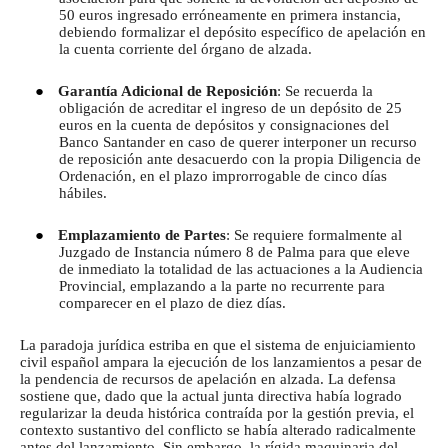
50 euros ingresado erróneamente en primera instancia,
debiendo formalizar el depósito específico de apelación en
la cuenta corriente del órgano de alzada.
●
Garantía Adicional de Reposición
: Se recuerda la
obligación de acreditar el ingreso de un depósito de 25
euros en la cuenta de depósitos y consignaciones del
Banco Santander en caso de querer interponer un recurso
de reposición ante desacuerdo con la propia Diligencia de
Ordenación, en el plazo improrrogable de cinco días
hábiles.
●
Emplazamiento de Partes
: Se requiere formalmente al
Juzgado de Instancia número 8 de Palma para que eleve
de inmediato la totalidad de las actuaciones a la Audiencia
Provincial, emplazando a la parte no recurrente para
comparecer en el plazo de diez días.
La paradoja jurídica estriba en que el sistema de enjuiciamiento
civil español ampara la ejecución de los lanzamientos a pesar de
la pendencia de recursos de apelación en alzada. La defensa
sostiene que, dado que la actual junta directiva había logrado
regularizar la deuda histórica contraída por la gestión previa, el
contexto sustantivo del conflicto se había alterado radicalmente
antes del lanzamiento. Sin embargo, la rígida maquinaria del