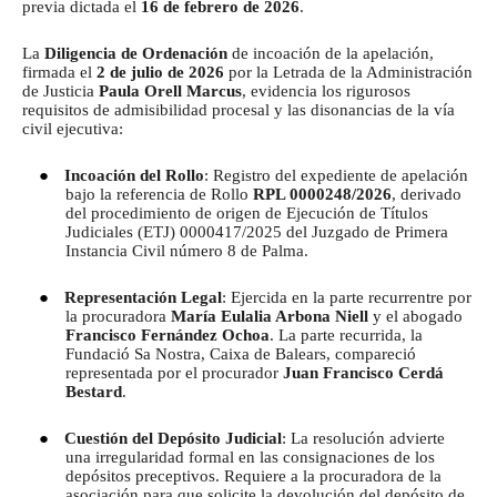
previa dictada el
16 de febrero de 2026
.
La
Diligencia de Ordenación
de incoación de la apelación,
firmada el
2 de julio de 2026
por la Letrada de la Administración
de Justicia
Paula Orell Marcus
, evidencia los rigurosos
requisitos de admisibilidad procesal y las disonancias de la vía
civil ejecutiva:
●
Incoación del Rollo
: Registro del expediente de apelación
bajo la referencia de Rollo
RPL 0000248/2026
, derivado
del procedimiento de origen de Ejecución de Títulos
Judiciales (ETJ) 0000417/2025 del Juzgado de Primera
Instancia Civil número 8 de Palma.
●
Representación Legal
: Ejercida en la parte recurrentre por
la procuradora
María Eulalia Arbona Niell
y el abogado
Francisco Fernández Ochoa
. La parte recurrida, la
Fundació Sa Nostra, Caixa de Balears, compareció
representada por el procurador
Juan Francisco Cerdá
Bestard
.
●
Cuestión del Depósito Judicial
: La resolución advierte
una irregularidad formal en las consignaciones de los
depósitos preceptivos.
Requiere a la procuradora de la
asociación para que solicite la devolución del depósito de