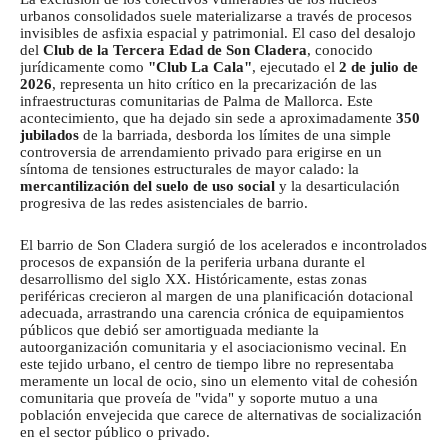
urbanos consolidados suele materializarse a través de procesos
invisibles de asfixia espacial y patrimonial. El caso del desalojo
del
Club de la Tercera Edad de Son Cladera
, conocido
jurídicamente como
"Club La Cala"
, ejecutado el
2 de julio de
2026
, representa un hito crítico en la precarización de las
infraestructuras comunitarias de Palma de Mallorca. Este
acontecimiento, que ha dejado sin sede a aproximadamente
350
jubilados
de la barriada, desborda los límites de una simple
controversia de arrendamiento privado para erigirse en un
síntoma de tensiones estructurales de mayor calado: la
mercantilización del suelo de uso social
y la desarticulación
progresiva de las redes asistenciales de barrio.
El barrio de Son Cladera surgió de los acelerados e incontrolados
procesos de expansión de la periferia urbana durante el
desarrollismo del siglo XX. Históricamente, estas zonas
periféricas crecieron al margen de una planificación dotacional
adecuada, arrastrando una carencia crónica de equipamientos
públicos que debió ser amortiguada mediante la
autoorganización comunitaria y el asociacionismo vecinal. En
este tejido urbano, el centro de tiempo libre no representaba
meramente un local de ocio, sino un elemento vital de cohesión
comunitaria que proveía de "vida" y soporte mutuo a una
población envejecida que carece de alternativas de socialización
en el sector público o privado.