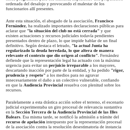
ordenada del desalojo y provocando el malestar de los
funcionarios allí presentes.
Ante esta situación, el abogado de la asociación,
Francisco
Fernández
, ha realizado importantes declaraciones públicas para
aclarar que
"la situación del club no está cerrada"
y que
existen actuaciones y recursos judiciales todavía pendientes
presentados dentro de plazo, lo que impide hablar de un final
definitivo.
Según destaca el letrado,
"la actual Junta ha
regularizado la deuda heredada, lo que altera de manera
relevante el contexto que dio origen al conflicto"
.
Fernández
defiende que la representación legal ha actuado con la máxima
urgencia para evitar un
perjuicio irreparable
a los mayores,
descartando inacción por parte de la entidad, y ha pedido
"rigor,
prudencia y respeto"
a los medios para no agravar
innecesariamente el daño a un colectivo vulnerable, confiando
en que la
Audiencia Provincial
resuelva con plenitud sobre los
recursos.
Paralelamente a esta drástica acción sobre el terreno, el escenario
judicial experimentaba un giro procesal de relevancia sustantiva
en la
Sección Tercera de la Audiencia Provincial de las Illes
Balears
. Esa misma tarde, se notificó la admisión a trámite del
recurso de apelación
interpuesto por la representación procesal
de la asociación contra la resolución desestimatoria de instancia