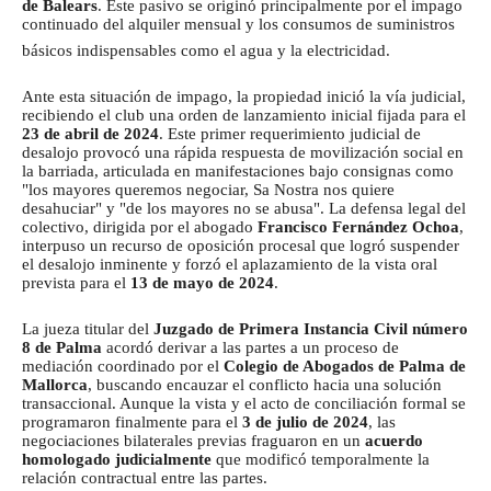
de Balears
.
Este pasivo se originó principalmente por el impago
continuado del alquiler mensual y los consumos de suministros
básicos indispensables como el agua y la electricidad.
Ante esta situación de impago, la propiedad inició la vía judicial,
recibiendo el club una orden de lanzamiento inicial fijada para el
23 de abril de 2024
. Este primer requerimiento judicial de
desalojo provocó una rápida respuesta de movilización social en
la barriada, articulada en manifestaciones bajo consignas como
"los mayores queremos negociar, Sa Nostra nos quiere
desahuciar" y "de los mayores no se abusa". La defensa legal del
colectivo, dirigida por el abogado
Francisco Fernández Ochoa
,
interpuso un recurso de oposición procesal que logró suspender
el desalojo inminente y forzó el aplazamiento de la vista oral
prevista para el
13 de mayo de 2024
.
La jueza titular del
Juzgado de Primera Instancia Civil número
8 de Palma
acordó derivar a las partes a un proceso de
mediación coordinado por el
Colegio de Abogados de Palma de
Mallorca
, buscando encauzar el conflicto hacia una solución
transaccional. Aunque la vista y el acto de conciliación formal se
programaron finalmente para el
3 de julio de 2024
, las
negociaciones bilaterales previas fraguaron en un
acuerdo
homologado judicialmente
que modificó temporalmente la
relación contractual entre las partes.