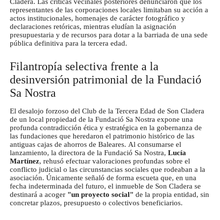
Cladera.
Las críticas vecinales posteriores denunciaron que los
representantes de las corporaciones locales limitaban su acción a
actos institucionales, homenajes de carácter fotográfico y
declaraciones retóricas, mientras eludían la asignación
presupuestaria y de recursos para dotar a la barriada de una sede
pública definitiva para la tercera edad.
Filantropía selectiva frente a la
desinversión patrimonial de la Fundació
Sa Nostra
El desalojo forzoso del Club de la Tercera Edad de Son Cladera
de un local propiedad de la Fundació Sa Nostra expone una
profunda contradicción ética y estratégica en la gobernanza de
las fundaciones que heredaron el patrimonio histórico de las
antiguas cajas de ahorros de Baleares.
Al consumarse el
lanzamiento, la directora de la Fundació Sa Nostra,
Lucía
Martínez
, rehusó efectuar valoraciones profundas sobre el
conflicto judicial o las circunstancias sociales que rodeaban a la
asociación. Únicamente señaló de forma escueta que, en una
fecha indeterminada del futuro, el inmueble de Son Cladera se
destinará a acoger
"un proyecto social"
de la propia entidad, sin
concretar plazos, presupuesto o colectivos beneficiarios.