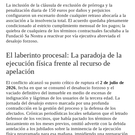
La inclusión de la cláusula de exclusión de prórroga y la
penalización diaria de 150 euros por daños y perjuicios
configuraron un escenario donde cualquier retraso abocaría a la
asociación a la insolvencia total. El acuerdo quedaba plenamente
condicionado al estricto cumplimiento mensual de los pagos; la
quiebra de cualquiera de los términos contractuales facultaba a la
Fundació Sa Nostra a reactivar por vía ejecutiva abreviada el
desalojo forzoso.
El laberinto procesal: La paradoja de la
ejecución física frente al recurso de
apelación
El conflicto alcanzó su punto crítico de ruptura el
2 de julio de
2026
, fecha en que se consumó el desahucio forzoso y el
vaciado definitivo del inmueble en medio de escenas de
indignación y lágrimas de los usuarios de la tercera edad. La
jornada del desalojo estuvo marcada por una profunda
contradicción en la gestión del proceso y la defensa de los
afectados. Crónicas periodísticas locales señalaron que el letrado
defensor de los vecinos, que había pactado los términos de
lanzamiento en los meses previos, omitió advertir con la debida
antelación a los jubilados sobre la inminencia de la ejecución
física programada para esa mañana, impidiendo una preparación