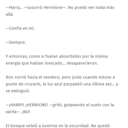
—Harry… —susurró Hermione—. No puedo ver nada más
allá.
—Confía en mí.
—Siempre.
Y entonces, como si fueran absorbidos por la misma
energía que habían invocado… desaparecieron.
Ron corrió hacia el sendero, pero justo cuando estuvo a
punto de cruzarlo, la luz azul parpadeó una última vez… y
se extinguió.
—¡HARRY! ¡HERMIONE! —gritó, golpeando el suelo con la
varita—. ¡NO!
El bosque volvió a sumirse en la oscuridad. No quedó