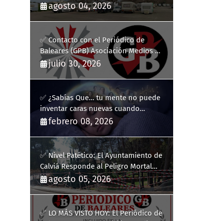
y la complicidad de un fracaso
agosto 04, 2026
heredado
✅ Contacto con el Periódico de
Baleares (GPB) Asociación Medios de
Comunicación Digitales
julio 30, 2026
✅ ¿Sabías Que… tu mente no puede
inventar caras nuevas cuando
sueñas?
febrero 08, 2026
✅ Nivel Patético: El Ayuntamiento de
Calviá Responde al Peligro Mortal
con "Plastiquitos"
agosto 05, 2026
✅ LO MÁS VISTO HOY: El Periódico de