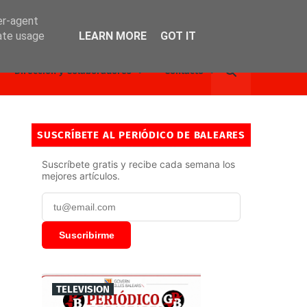
er-agent
rate usage
LEARN MORE
GOT IT
Dirección y Colaboradores
Contacto
SUSCRÍBETE AL PERIÓDICO DE BALEARES
Suscríbete gratis y recibe cada semana los
mejores artículos.
Suscribirme
TELEVISION