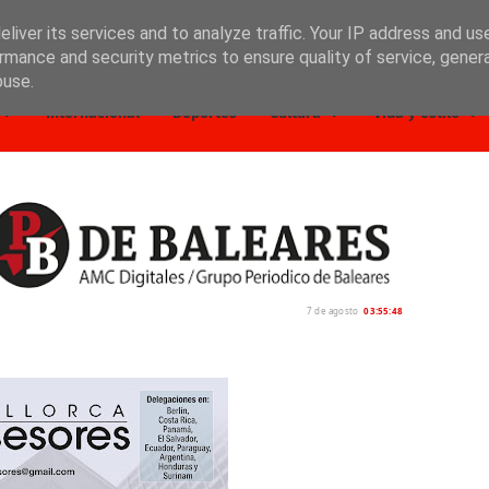
liver its services and to analyze traffic. Your IP address and us
rmance and security metrics to ensure quality of service, gene
buse.
Internacional
Deportes
Cultura
Vida y estilo
7 de agosto
03:55:49