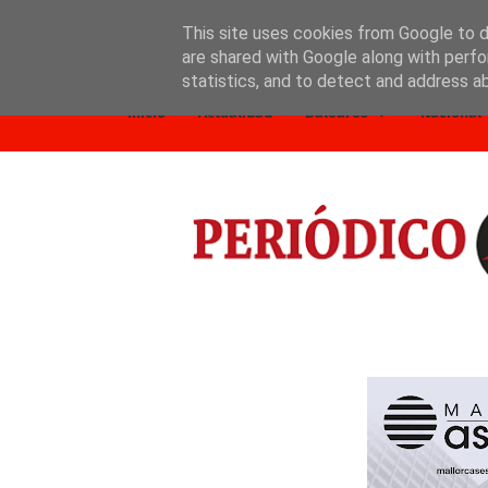
This site uses cookies from Google to de
are shared with Google along with perfo
Inicio
Nosotros
Política de privacidad
statistics, and to detect and address a
Inicio
Actualidad
Baleares
Nacional