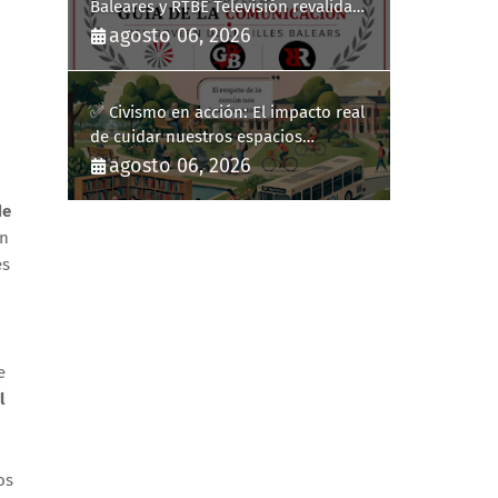
Baleares y RTBE Televisión revalidan
más de cinco años en la Guía de la
agosto 06, 2026
Comunicación del Govern de les Illes
Balears
✅ Civismo en acción: El impacto real
de cuidar nuestros espacios
públicos
agosto 06, 2026
de
an
es
e
l
os