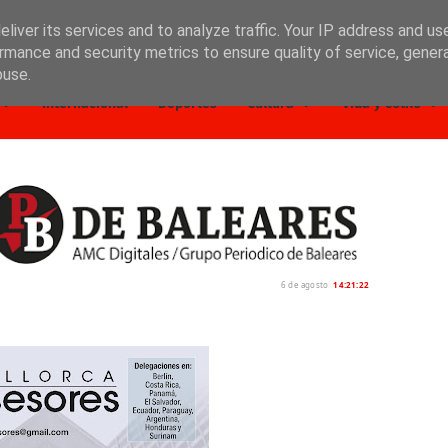
liver its services and to analyze traffic. Your IP address and us
rmance and security metrics to ensure quality of service, gene
buse.
Internacional
Deportes
Cultura
Vida y estilo
6 de agosto
14:21:23