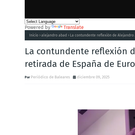
Powered by
Translate
Inicio
alejandro abad
La contundente reflexión de Alejandro 
La contundente reflexión d
retirada de España de Euro
Periódico de Baleares
diciembre 09, 2025