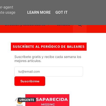
er-agent
rate usage
LEARN MORE
GOT IT
Dirección y Colaboradores
Contacto
SUSCRÍBETE AL PERIÓDICO DE BALEARES
Suscríbete gratis y recibe cada semana los
mejores artículos.
Suscribirme
URGENTE