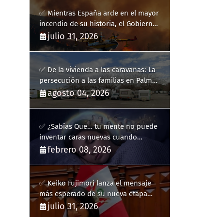
✅ Mientras España arde en el mayor
incendio de su historia, el Gobierno
bloquea siete hidroaviones por
julio 31, 2026
"ahorrarse" dinero
✅ De la vivienda a las caravanas: La
persecución a las familias en Palma
y la complicidad de un fracaso
agosto 04, 2026
heredado
✅ ¿Sabías Que… tu mente no puede
inventar caras nuevas cuando
sueñas?
febrero 08, 2026
✅ Keiko Fujimori lanza el mensaje
más esperado de su nueva etapa
como presidenta de Perú
julio 31, 2026