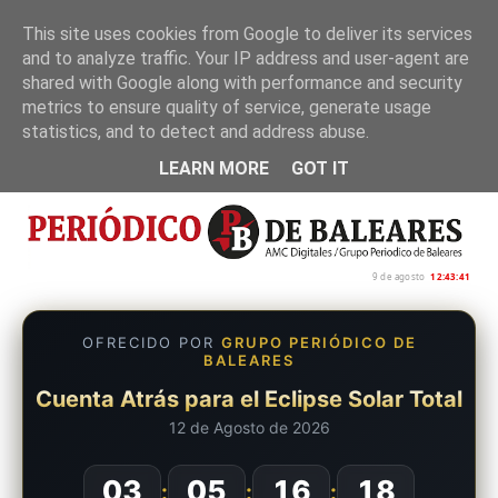
This site uses cookies from Google to deliver its services
and to analyze traffic. Your IP address and user-agent are
Inicio
Nosotros
Política de privacidad
shared with Google along with performance and security
metrics to ensure quality of service, generate usage
statistics, and to detect and address abuse.
LEARN MORE
GOT IT
9 de agosto
12:43:42
OFRECIDO POR
GRUPO PERIÓDICO DE
BALEARES
Cuenta Atrás para el Eclipse Solar Total
12 de Agosto de 2026
03
05
16
17
:
:
: